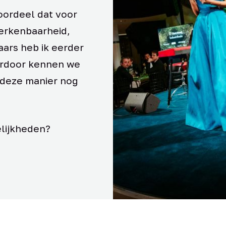
oordeel dat voor
herkenbaarheid,
ars heb ik eerder
aardoor kennen we
p deze manier nog
lijkheden?