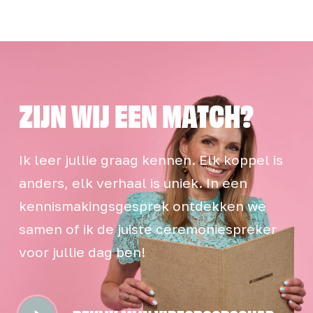
ZIJN
WIJ
EEN
MATCH?
Ik leer jullie graag kennen. Elk koppel is
anders, elk verhaal is uniek. In een
kennismakingsgesprek ontdekken we
samen of ik de juiste ceremoniespreker
voor jullie dag ben!
Play