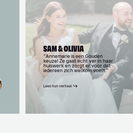
SAM & OLIVIA
“Annemarie is een Gouden
keuze! Ze gaat echt ver in haar
huiswerk en zorgt er voor dat
iedereen zich welkom voelt.”
Lees hun verhaal