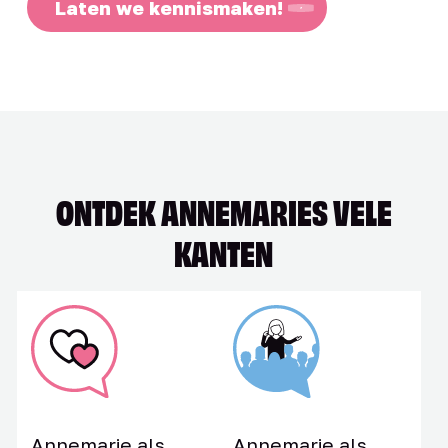
Laten we kennismaken!
ONTDEK ANNEMARIES VELE
KANTEN
Annemarie als
Annemarie als