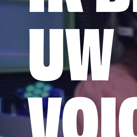
UW
VOI