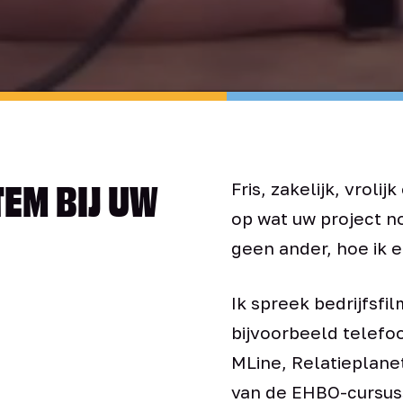
TEM BIJ UW
Fris, zakelijk, vrolij
op wat uw project no
geen ander, hoe ik 
Ik spreek bedrijfsfil
bijvoorbeeld telefo
MLine, Relatieplane
van de EHBO-cursuss