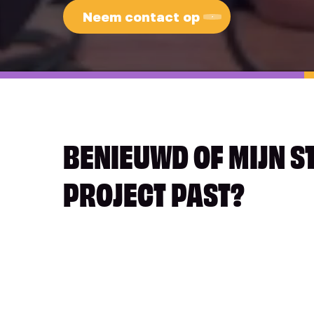
Neem contact op
BENIEUWD OF MIJN S
PROJECT PAST?