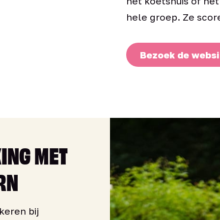
het koetshuis of he
hele groep. Ze score
Bezoek de websi
ING MET
RN
keren bij