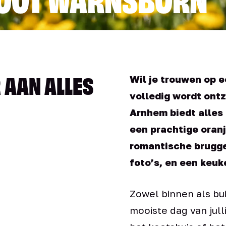
 AAN ALLES
Wil je trouwen op e
volledig wordt ont
Arnhem biedt alles 
een prachtige oran
romantische brugget
foto’s, en een keuk
Zowel binnen als bui
mooiste dag van jull