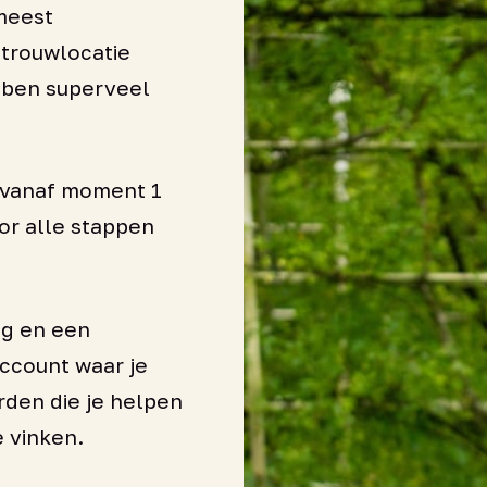
meest
 trouwlocatie
bben superveel
e vanaf moment 1
or alle stappen
ng en een
account waar je
den die je helpen
e vinken.