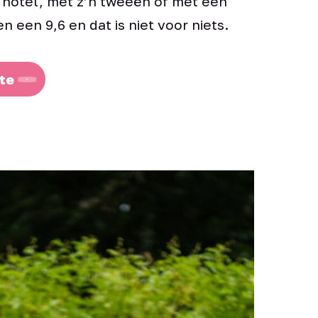
t hotel, met z’n tweeën of met een
n een 9,6 en dat is niet voor niets.
te