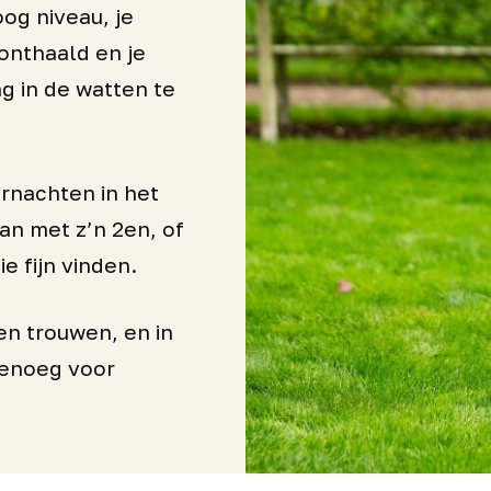
og niveau, je
onthaald en je
g in de watten te
ernachten in het
kan met z’n 2en, of
e fijn vinden.
en trouwen, en in
genoeg voor