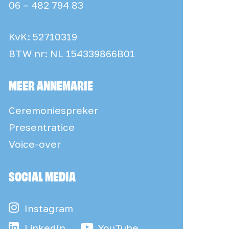
06 – 482 794 83
KvK: 52710319
BTW nr: NL 154339866B01
MEER ANNEMARIE
Ceremoniespreker
Presentratice
Voice-over
SOCIAL MEDIA
Instagram
LinkedIn
YouTube