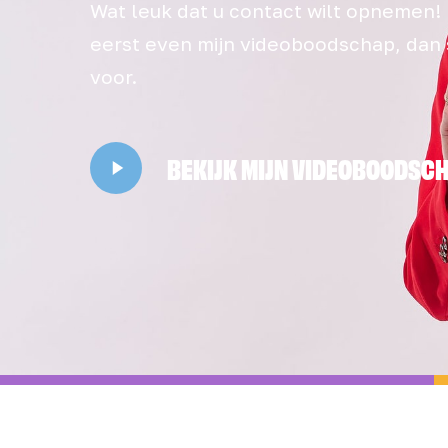
Wat leuk dat u contact wilt opnemen! 
eerst even mijn videoboodschap, dan s
voor.
Play
BEKIJK MIJN VIDEOBOODSC
Video