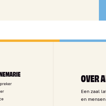
NEMARIE
OVER 
preker
Een zaal la
ter
en mensen 
ce