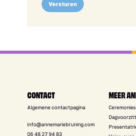
Versturen
Alternative:
CONTACT
MEER AN
Algemene contactpagina
Ceremonies
Dagvoorzit
info@annemariebruning.com
Presentatri
06 48 27 94 83