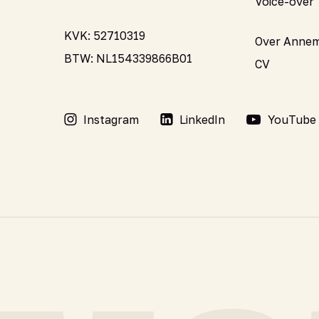
Voice-over
KVK: 52710319
Over Annem
BTW: NL154339866B01
CV
Instagram
LinkedIn
YouTube