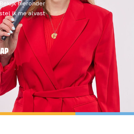
Bekijk hieronder
tel ik me alvast
HAP