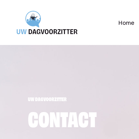
Skip
to
Home
main
content
UW DAGVOORZITTER
CONTACT